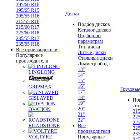
195/60 R16
195/65 R15
Диски
205/55 R16
215/55 R16
Подбор дисков
215/60 R17
Каталог дисков
225/60 R18
Подбор по
235/55 R17
параметрам
235/55 R18
Тип диска
Все производители
Литые диски
Популярные
Стальные диски
производители
Диаметр обода
13"
LINGLONG
14"
15"
16"
GRIPMAX
Грузовы
17"
18"
GISLAVED
По
19"
ти
20"
OVATION
215
21"
225
22"
225
ROADSTONE
Все
225
производители
235
VOLTYRE
Популярные
245