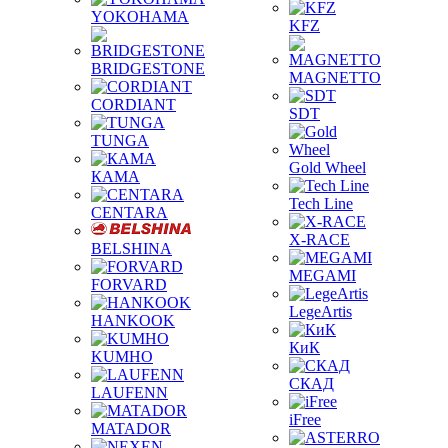
YOKOHAMA
KFZ
BRIDGESTONE
MAGNETTO
CORDIANT
SDT
TUNGA
Gold Wheel
КАМА
Tech Line
CENTARA
X-RACE
BELSHINA
MEGAMI
FORVARD
LegeArtis
HANKOOK
КиК
KUMHO
СКАД
LAUFENN
iFree
MATADOR