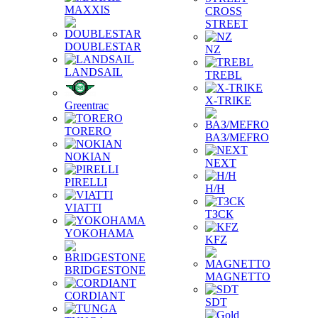
MAXXIS
CROSS
STREET
DOUBLESTAR
NZ
LANDSAIL
TREBL
X-TRIKE
Greentrac
TORERO
ВАЗ/MEFRO
NOKIAN
NEXT
PIRELLI
Н/Н
VIATTI
ТЗСК
YOKOHAMA
KFZ
BRIDGESTONE
MAGNETTO
CORDIANT
SDT