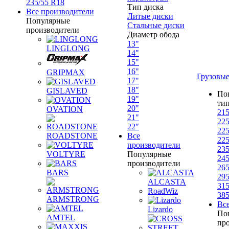
235/55 R18
Тип диска
Все производители
Литые диски
Популярные
Стальные диски
производители
Диаметр обода
13"
LINGLONG
14"
15"
16"
GRIPMAX
Грузовы
17"
18"
GISLAVED
По
19"
ти
20"
OVATION
215
21"
225
22"
225
ROADSTONE
Все
225
производители
235
VOLTYRE
Популярные
245
производители
265
BARS
295
ALCASTA
315
RoadWiz
385
ARMSTRONG
Вс
Lizardo
По
AMTEL
пр