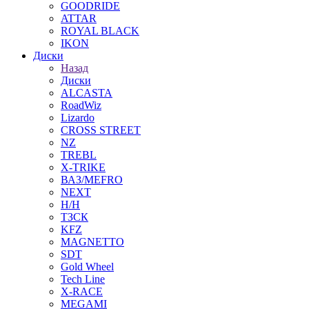
GOODRIDE
ATTAR
ROYAL BLACK
IKON
Диски
Назад
Диски
ALCASTA
RoadWiz
Lizardo
CROSS STREET
NZ
TREBL
X-TRIKE
ВАЗ/MEFRO
NEXT
Н/Н
ТЗСК
KFZ
MAGNETTO
SDT
Gold Wheel
Tech Line
X-RACE
MEGAMI