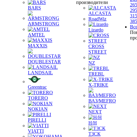
производители
265
BARS
295
ALCASTA
315
RoadWiz
385
ARMSTRONG
Вс
Lizardo
По
AMTEL
пр
MAXXIS
CROSS
STREET
DOUBLESTAR
NZ
LANDSAIL
TREBL
X-TRIKE
Greentrac
TORERO
ВАЗ/MEFRO
NOKIAN
NEXT
PIRELLI
Н/Н
VIATTI
ТЗСК