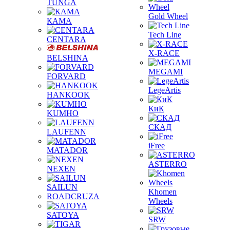
TUNGA
Gold Wheel
КАМА
Tech Line
CENTARA
X-RACE
BELSHINA
MEGAMI
FORVARD
LegeArtis
HANKOOK
КиК
KUMHO
СКАД
LAUFENN
iFree
MATADOR
ASTERRO
NEXEN
SAILUN
Khomen
ROADCRUZA
Wheels
SATOYA
SRW