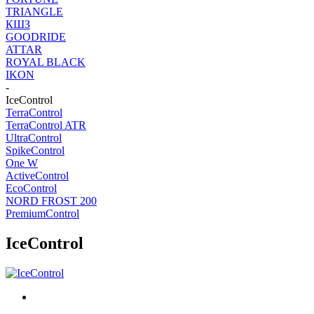
TRIANGLE
КШЗ
GOODRIDE
ATTAR
ROYAL BLACK
IKON
-
IceControl
TerraControl
TerraControl ATR
UltraControl
SpikeControl
One W
ActiveControl
EcoControl
NORD FROST 200
PremiumControl
IceControl