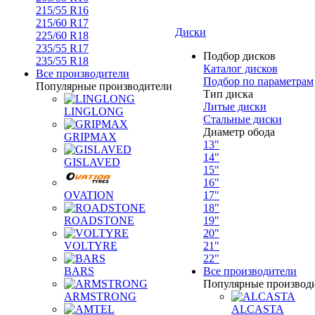
215/55 R16
215/60 R17
Диски
225/60 R18
235/55 R17
Подбор дисков
235/55 R18
Каталог дисков
Все производители
Подбор по параметрам
Популярные производители
Тип диска
Литые диски
LINGLONG
Стальные диски
Диаметр обода
GRIPMAX
13"
14"
GISLAVED
15"
16"
OVATION
17"
18"
ROADSTONE
19"
20"
VOLTYRE
21"
22"
BARS
Все производители
Популярные производ
ARMSTRONG
ALCASTA