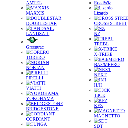
AMTEL
RoadWiz
MAXXIS
Lizardo
DOUBLESTAR
CROSS STREET
LANDSAIL
NZ
TREBL
Greentrac
X-TRIKE
TORERO
ВАЗ/MEFRO
NOKIAN
NEXT
PIRELLI
Н/Н
VIATTI
ТЗСК
YOKOHAMA
KFZ
BRIDGESTONE
MAGNETTO
CORDIANT
SDT