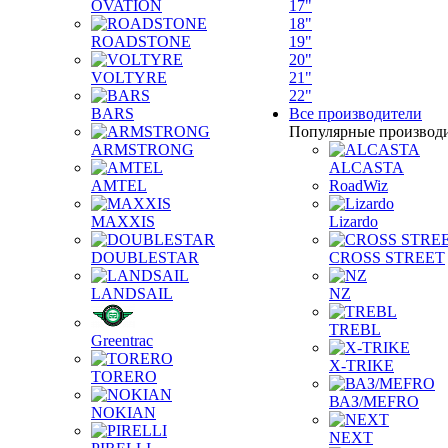
OVATION
17"
18"
ROADSTONE
19"
20"
VOLTYRE
21"
22"
BARS
Все производители
Популярные производ
ARMSTRONG
ALCASTA
AMTEL
RoadWiz
MAXXIS
Lizardo
DOUBLESTAR
CROSS STREET
LANDSAIL
NZ
TREBL
Greentrac
X-TRIKE
TORERO
ВАЗ/MEFRO
NOKIAN
NEXT