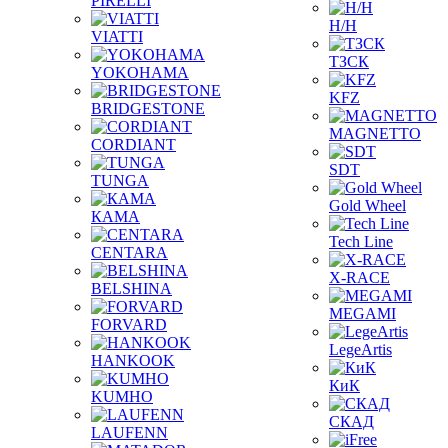
PIRELLI
Н/Н
VIATTI
ТЗСК
YOKOHAMA
KFZ
BRIDGESTONE
MAGNETTO
CORDIANT
SDT
TUNGA
Gold Wheel
КАМА
Tech Line
CENTARA
X-RACE
BELSHINA
MEGAMI
FORVARD
LegeArtis
HANKOOK
КиК
KUMHO
СКАД
LAUFENN