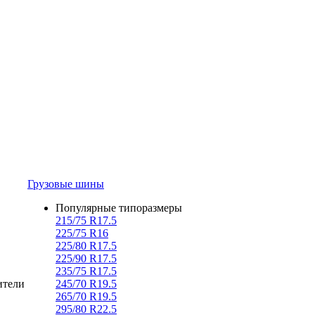
Грузовые шины
Популярные типоразмеры
215/75 R17.5
225/75 R16
225/80 R17.5
225/90 R17.5
235/75 R17.5
ители
245/70 R19.5
265/70 R19.5
295/80 R22.5