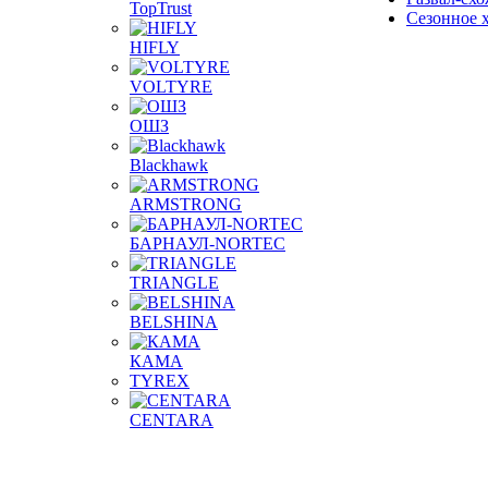
TopTrust
Сезонное 
HIFLY
VOLTYRE
ОШЗ
Blackhawk
ARMSTRONG
БАРНАУЛ-NORTEC
TRIANGLE
BELSHINA
КАМА
TYREX
CENTARA