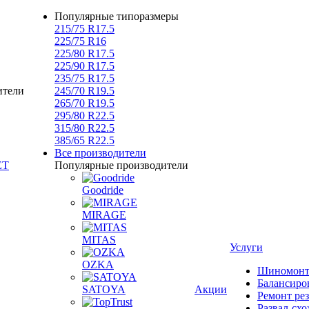
Популярные типоразмеры
215/75 R17.5
225/75 R16
225/80 R17.5
225/90 R17.5
235/75 R17.5
ители
245/70 R19.5
265/70 R19.5
295/80 R22.5
315/80 R22.5
385/65 R22.5
Все производители
Популярные производители
Goodride
MIRAGE
MITAS
Услуги
OZKA
Шиномон
Балансиро
SATOYA
Акции
Ремонт ре
Развал-сх