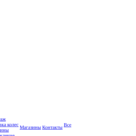
таж
вка колес
Все
Магазины
Контакты
зины
ождение