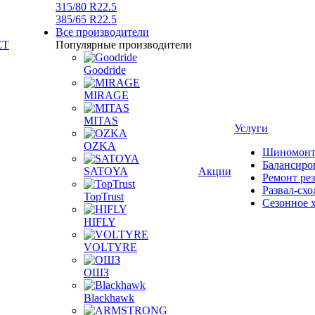
315/80 R22.5
385/65 R22.5
Все производители
Популярные производители
Goodride
MIRAGE
MITAS
Услуги
OZKA
Шиномон
Балансиро
SATOYA
Акции
Ремонт ре
Развал-сх
TopTrust
Сезонное 
HIFLY
VOLTYRE
ОШЗ
Blackhawk