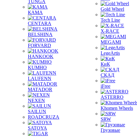
TUNGA
Gold Wheel
КАМА
Tech Line
CENTARA
X-RACE
BELSHINA
MEGAMI
FORVARD
LegeArtis
HANKOOK
КиК
KUMHO
СКАД
LAUFENN
iFree
MATADOR
ASTERRO
NEXEN
Khomen Wheels
SAILUN
ROADCRUZA
SRW
SATOYA
Грузовые