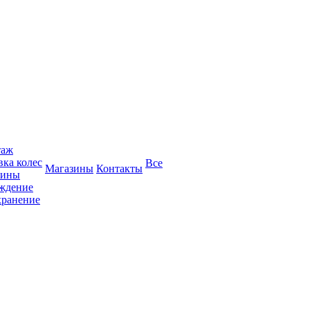
таж
вка колес
Все
Магазины
Контакты
зины
ождение
хранение