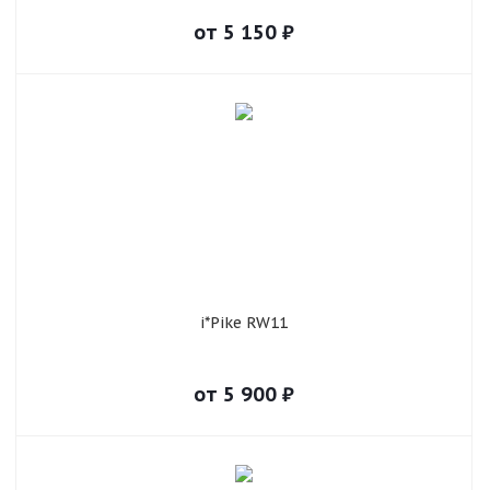
от
5 150
₽
i*Pike RW11
от
5 900
₽