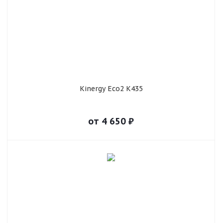
Kinergy Eco2 K435
от
4 650
₽