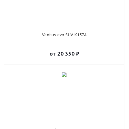
Ventus evo SUV K137A
от
20 350
₽