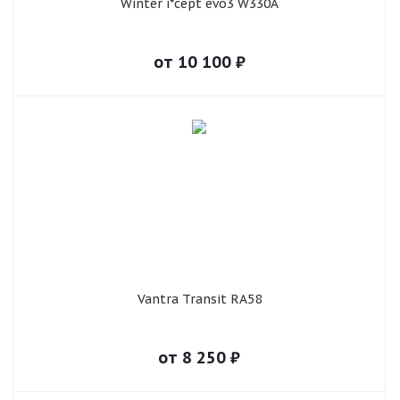
Winter i*cept evo3 W330A
от
10 100
₽
Vantra Transit RA58
от
8 250
₽