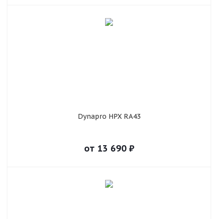
Dynapro HPX RA43
от
13 690
₽