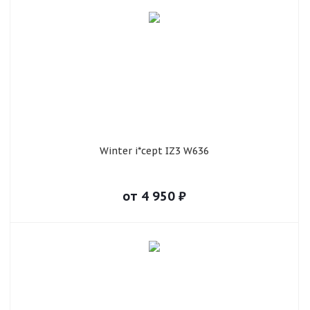
Winter i*cept IZ3 W636
от
4 950
₽